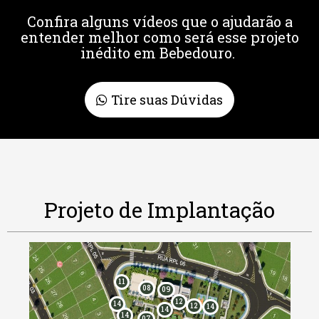
Confira alguns vídeos que o ajudarão a
entender melhor como será esse projeto
inédito em Bebedouro.
Tire suas Dúvidas
Projeto de Implantação
11
08
09
12
14
12
14
14
14
07