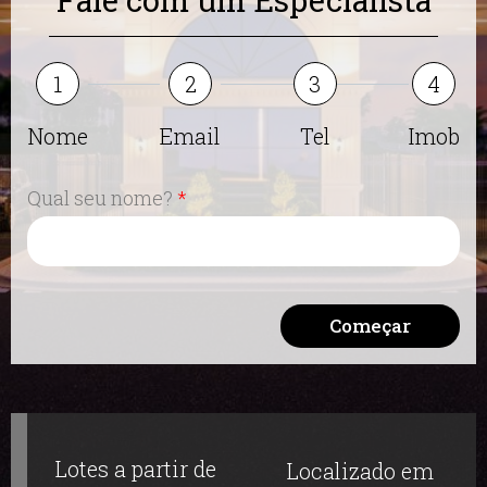
Fale com um Especialista
1
2
3
4
Nome
Email
Tel
Imob
Qual seu nome?
Começar
Lotes
a partir de
Localizado em