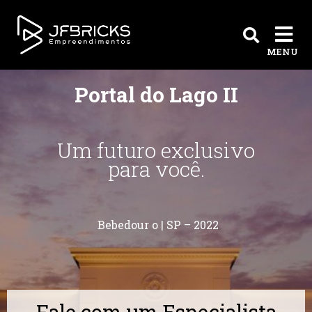
MENU
Portal do Lago II
Um futuro exclusivo
para você.
Bebedour o | SP – 2022