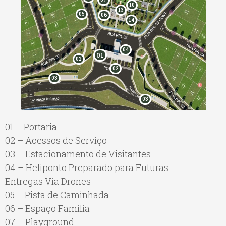
10
13
05
06
14
04
01
02
02
03
03
01 – Portaria
02 – Acessos de Serviço
03 – Estacionamento de Visitantes
04 – Heliponto Preparado para Futuras
Entregas Via Drones
05 – Pista de Caminhada
06 – Espaço Família
07 – Playground