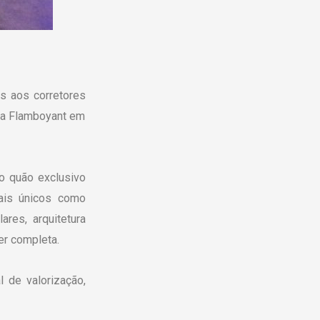
s aos corretores
lla Flamboyant em
o quão exclusivo
ais únicos como
ares, arquitetura
er completa.
 de valorização,