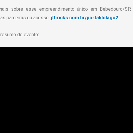
mais sobre esse empreendimento único em Bebedouro/SP,
ias parceiras ou acesse:
jfbricks.com.br/portaldolago2
 resumo do evento: